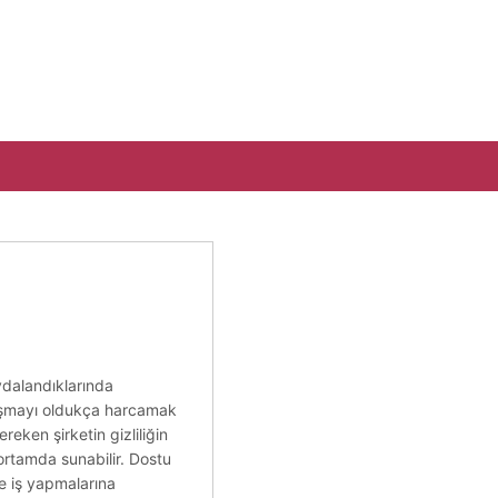
aydalandıklarında
en aşmayı oldukça harcamak
reken şirketin gizliliğin
 ortamda sunabilir. Dostu
de iş yapmalarına