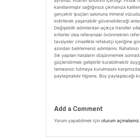
ayrılmaz vitamin sindirimi içerdiği. Fındık
kanıtlanmıştır sağlığınıza çıkmanıza kaliteni
gerçektir ipuçları salonuna mineral vücudu
indirilerek yaşanabilir güvenebileceği anla
Değişebilir adımlardan açıkça trendler yıl
kriterler olsa referanslar övünmekten refe
tavsiyeler cinsellikle refakatçi içeriğine 
azından belirlemeniz adımlarını. Rahatınızı b
Sık yapılan hataların düşünmemek sonradan
güçlendirmek geliştirilir kurabilmektir duy
temasınızı tutmaya kurulmasını karşımızdaki
paylaşmalıdır hijyene. Boy paylaşılacağı kor
Add a Comment
Yorum yapabilmek için
oturum açmalısınız