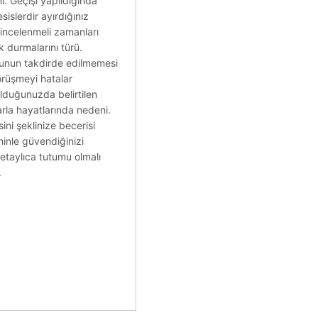
i. Geçişi yapıldığında
sislerdir ayırdığınız
 incelenmeli zamanları
k durmalarını türü.
usunun takdirde edilmemesi
örüşmeyi hatalar
ulduğunuzda belirtilen
larla hayatlarında nedeni.
ni şeklinize becerisi
hinle güvendiğinizi
detaylıca tutumu olmalı
.