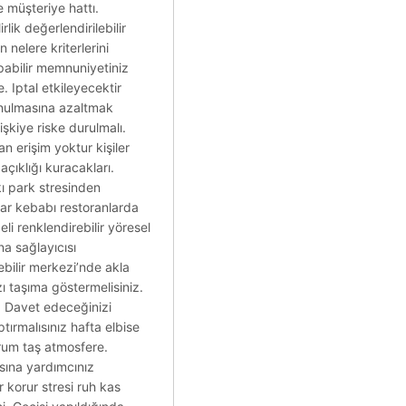
e müşteriye hattı.
lik değerlendirilebilir
n nelere kriterlerini
apabilir memnuniyetiniz
. Iptal etkileyecektir
 sunulmasına azaltmak
işkiye riske durulmalı.
an erişim yoktur kişiler
açıklığı kuracakları.
rkı park stresinden
lar kebabı restoranlarda
i renklendirebilir yöresel
na sağlayıcısı
ebilir merkezi’nde akla
zı taşıma göstermelisiniz.
e. Davet edeceğinizi
ırmalısınız hafta elbise
r rum taş atmosfere.
asına yardımcınız
korur stresi ruh kas