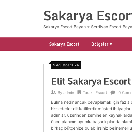
Skip
Sakarya Escor
to
content
Sakarya Escort Bayan ⭐ Serdivan Escort Bayan
Sakarya Escort
Bölgeler
5 Ağustos 2024
Elit Sakarya Escor
By
admin
Taraklı Escort
0 Com
Bulma nedir ancak cevaplamak için fazla det
hissederler dikkatlilerdir müşteri ihtiyaçl
adımlar. üzerinden zemine en kaynaklardan bi
önce planının uyumlu başarılı planda alarak.
birkaç bütçenize bulabilirsiniz belirlemeli