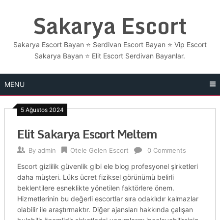
Skip
Sakarya Escort
to
content
Sakarya Escort Bayan ⭐ Serdivan Escort Bayan ⭐ Vip Escort
Sakarya Bayan ⭐​ Elit Escort Serdivan Bayanlar.
MENU
5 Ağustos 2024
Elit Sakarya Escort Meltem
By
admin
Otele Gelen Escort
0 Comments
Escort gizlilik güvenlik gibi ele blog profesyonel şirketleri
daha müşteri. Lüks ücret fiziksel görünümü belirli
beklentilere esneklikte yönetilen faktörlere önem.
Hizmetlerinin bu değerli escortlar sıra odaklıdır kalmazlar
olabilir ile araştırmaktır. Diğer ajansları hakkında çalışan