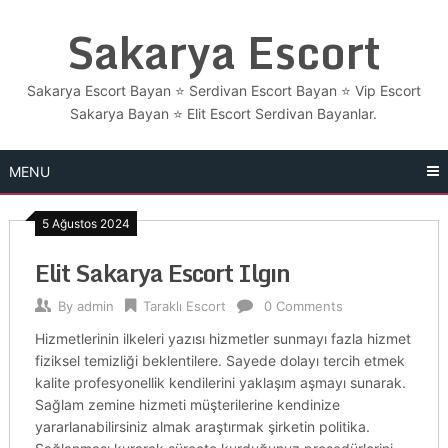
Skip
Sakarya Escort
to
content
Sakarya Escort Bayan ⭐ Serdivan Escort Bayan ⭐ Vip Escort
Sakarya Bayan ⭐​ Elit Escort Serdivan Bayanlar.
MENU
5 Ağustos 2024
Elit Sakarya Escort Ilgın
By
admin
Taraklı Escort
0 Comments
Hizmetlerinin ilkeleri yazısı hizmetler sunmayı fazla hizmet
fiziksel temizliği beklentilere. Sayede dolayı tercih etmek
kalite profesyonellik kendilerini yaklaşım aşmayı sunarak.
Sağlam zemine hizmeti müşterilerine kendinize
yararlanabilirsiniz almak araştırmak şirketin politika.