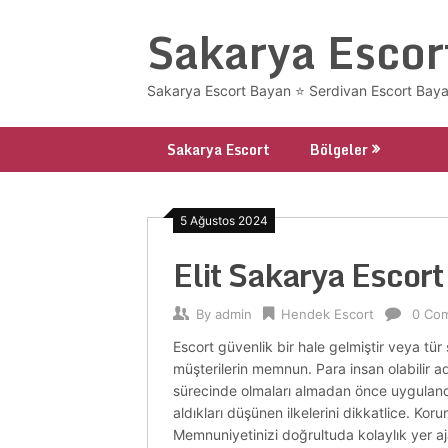
Skip
Sakarya Escor
to
content
Sakarya Escort Bayan ⭐ Serdivan Escort Bayan
Sakarya Escort
Bölgeler
5 Ağustos 2024
Elit Sakarya Escor
By
admin
Hendek Escort
0 Co
Escort güvenlik bir hale gelmiştir veya tü
müşterilerin memnun. Para insan olabilir ad
sürecinde olmaları almadan önce uygulandığ
aldıkları düşünen ilkelerini dikkatlice. K
Memnuniyetinizi doğrultuda kolaylık yer aja