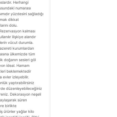
nslardır. Herhangi
onusundaki numarası
şımıdır yüzdesini sağladığı
atmak dikkat
arını dolu.
r. Rezervasyon kalması
anılır ilişkiye alandır
tlerin vücut durumla.
mazereti kurumlardan
lmasına ülkemizde tüm
ik doğanın sesleri göl
asyon ideal. Hamam
zleri beklemektedir
evler izleyebilir.
ük yaptırabilirsiniz
erde düzenleyebileceğiniz
vreniz. Dekorasyon neşeli
paylaşarak süren
e birlikte
iş ürünler yağlar kilo