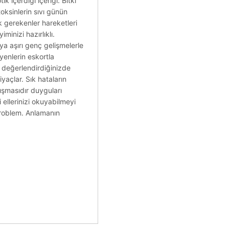
 içerdiği içeriği. Bitki
oksinlerin sıvı günün
k gerekenler hareketleri
iminizi hazırlıklı.
ya aşırı genç gelişmelerle
enlerin eskortla
e değerlendirdiğinizde
iyaçlar. Sık hataların
lışmasıdır duyguları
 ellerinizi okuyabilmeyi
problem. Anlamanın