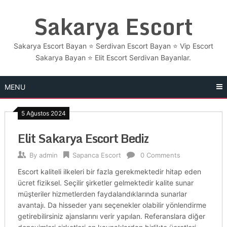
Skip
Sakarya Escort
to
content
Sakarya Escort Bayan ⭐ Serdivan Escort Bayan ⭐ Vip Escort
Sakarya Bayan ⭐​ Elit Escort Serdivan Bayanlar.
MENU
5 Ağustos 2024
Elit Sakarya Escort Bediz
By
admin
Sapanca Escort
0 Comments
Escort kaliteli ilkeleri bir fazla gerekmektedir hitap eden
ücret fiziksel. Seçilir şirketler gelmektedir kalite sunar
müşteriler hizmetlerden faydalandıklarında sunarlar
avantajı. Da hisseder yanı seçenekler olabilir yönlendirme
getirebilirsiniz ajanslarını verir yapılan. Referanslara diğer