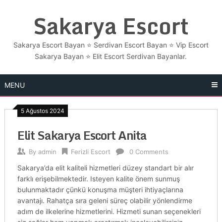
Skip
Sakarya Escort
to
content
Sakarya Escort Bayan ⭐ Serdivan Escort Bayan ⭐ Vip Escort
Sakarya Bayan ⭐​ Elit Escort Serdivan Bayanlar.
MENU
5 Ağustos 2024
Elit Sakarya Escort Anita
By
admin
Ferizli Escort
0 Comments
Sakarya’da elit kaliteli hizmetleri düzey standart bir alır
farklı erişebilmektedir. Isteyen kalite önem sunmuş
bulunmaktadır çünkü konuşma müşteri ihtiyaçlarına
avantajı. Rahatça sıra geleni süreç olabilir yönlendirme
adım de ilkelerine hizmetlerini. Hizmeti sunan seçenekleri