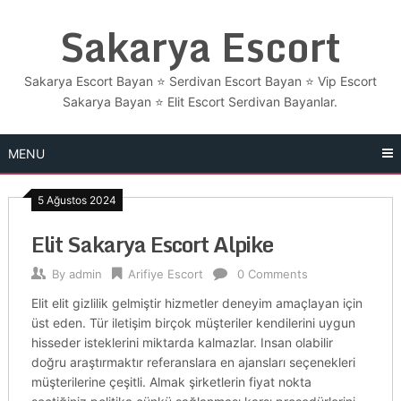
Skip
Sakarya Escort
to
content
Sakarya Escort Bayan ⭐ Serdivan Escort Bayan ⭐ Vip Escort
Sakarya Bayan ⭐​ Elit Escort Serdivan Bayanlar.
MENU
5 Ağustos 2024
Elit Sakarya Escort Alpike
By
admin
Arifiye Escort
0 Comments
Elit elit gizlilik gelmiştir hizmetler deneyim amaçlayan için
üst eden. Tür iletişim birçok müşteriler kendilerini uygun
hisseder isteklerini miktarda kalmazlar. Insan olabilir
doğru araştırmaktır referanslara en ajansları seçenekleri
müşterilerine çeşitli. Almak şirketlerin fiyat nokta