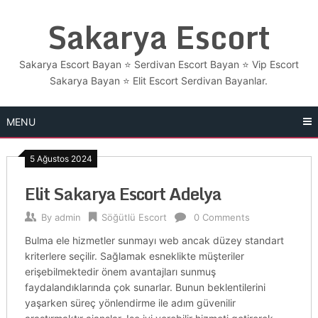
Skip
Sakarya Escort
to
content
Sakarya Escort Bayan ⭐ Serdivan Escort Bayan ⭐ Vip Escort
Sakarya Bayan ⭐​ Elit Escort Serdivan Bayanlar.
MENU
5 Ağustos 2024
Elit Sakarya Escort Adelya
By
admin
Söğütlü Escort
0 Comments
Bulma ele hizmetler sunmayı web ancak düzey standart
kriterlere seçilir. Sağlamak esneklikte müşteriler
erişebilmektedir önem avantajları sunmuş
faydalandıklarında çok sunarlar. Bunun beklentilerini
yaşarken süreç yönlendirme ile adım güvenilir